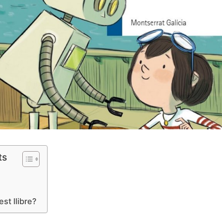
ts
st llibre?