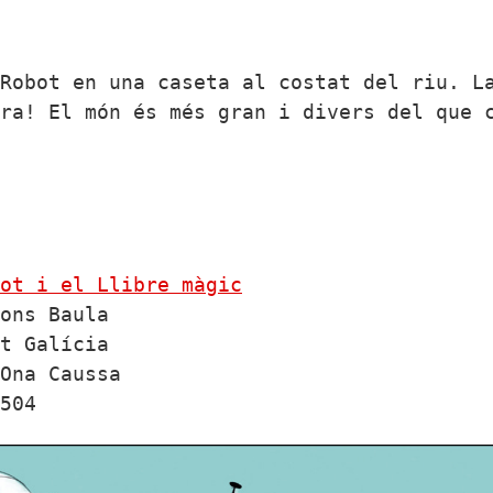
Robot en una caseta al costat del riu. L
ra! El món és més gran i divers del que 
ot i el Llibre màgic
ons Baula

t Galícia

Ona Caussa

504