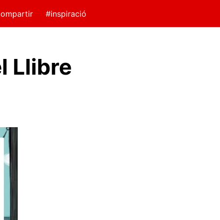
ompartir
#inspiració
l Llibre