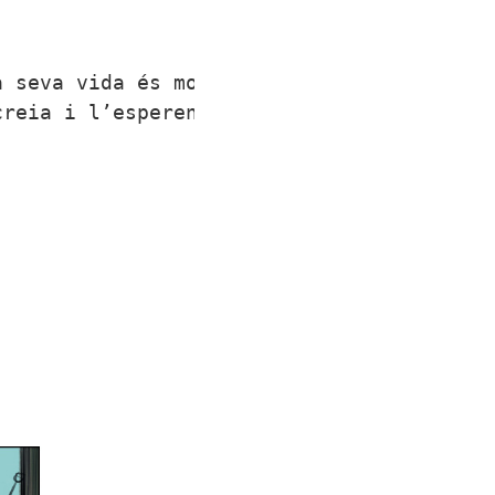
a seva vida és molt tranquil·la fins que 
creia i l’esperen moltes sorpreses.