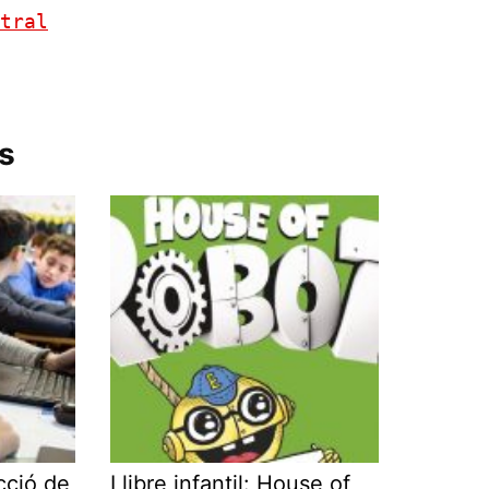
tral
s
cció de
Llibre infantil: House of