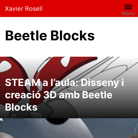
Xavier Rosell
Menu
Beetle Blocks
STEAM a l’aula: Disseny i
creació 3D amb Beetle
Blocks